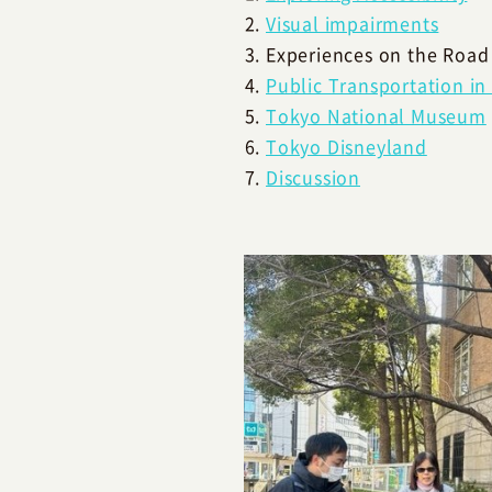
Visual impairments
Experiences on the Road
Public Transportation in
Tokyo National Museum
Tokyo Disneyland
Discussion