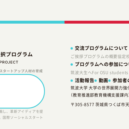
の内容が当プログラムの協力会社から直接回答するのが適当と当プログラ
ログラムの協力会社に提供・共同利用する場合。
財産等に重大な損害が発生する事を防止する為に必要な場合。
る開示請求があった場合。
人情報の開示や訂正などをご希望される場合、お申し出いただいたお客様
交流プログラムについて
対応させていただきます。
ご挨拶
プログラムの概要
協定
プログラムへの参加につ
する法令、その他の規範を遵守するとともに、社会環境の変化に応じて、
筑波大生へ
For OSU students
活動報告
動画
参加者
筑波大学 大学の世界展開力強化
（教育推進部教育機構支援課内
〒305-8577 茨城県つくば市天
画し、革新アイディアを提
。国際ソーシャルスタート