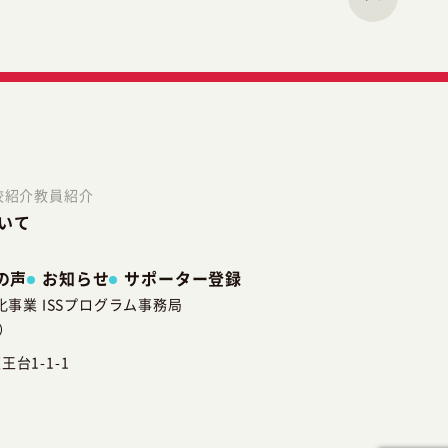
ムが判断した場合。
がご本人であることを確認させていた
校紹介
教員紹介
いて
個人情報保護の取り組みを継続的に見
の声
お知らせ
サポーター登録
事業 ISSプログラム事務局
）
王台1-1-1