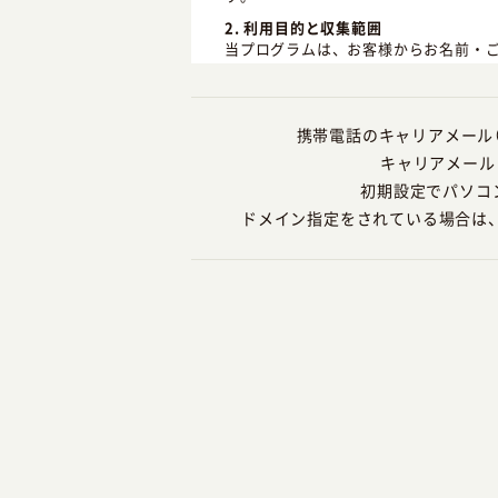
2. 利用目的と収集範囲
当プログラムは、お客様からお名前・
せの窓口などをお知らせし、適切な範
3. 個人情報の利用
個人情報の利用は、原則として同意を
携帯電話のキャリアメール（
させていただきます。
キャリアメール（@do
4. 第三者への提供・開示の禁止
初期設定でパソコ
当プログラムは、お客様から同意いた
ドメイン指定をされている場合は、当
三者に提供・開示いたしません。
5. 業務委託先の監督
当プログラムは、お客様から同意いた
は、当プログラムと同様の水準で個人
6. 情報セキュリティの確保・向上
当プログラムは、お客様の個人情報の
7. 教育・啓発
当プログラムは、すべての役員・従業
8. 個人情報の開示・訂正などへの対応
当プログラムは、お客様より収集させ
・法令等により開示が求められた場合