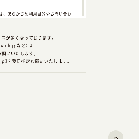
は、あらかじめ利用目的やお問い合わ
業上、最低限必要な範囲内でのみ利用
ケースが多くなっております。
tbank.jpなど）は
お願いいたします。
る場合を除き、お客様の個人情報を第
.jp】を受信指定お願いいたします。
お客様の個人情報を開示する場合に
など、適切な監督を行います。
保・向上に努めます。
り扱うよう教育・啓発を行います。
開示等は一切致しません。