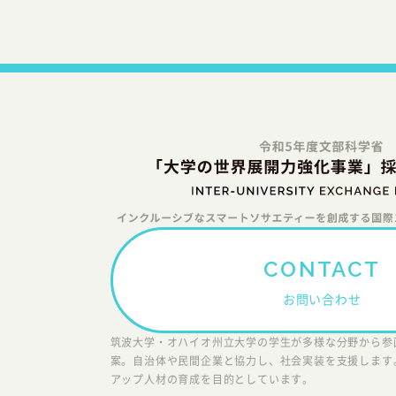
・お客様からのお問合わせに対し、そ
・適切な保護処置を講じた上で、当プ
・お客様の事前の同意を得た場合。
・お客様及び一般市民の生命、健康、
・公的機関より法律に基づく権限によ
当プログラムは､お客様がご自身の個
だいた上で、合理的な期間及び範囲で
9. 継続的な見直しと改善
当プログラムは、個人情報保護に関連
直し、改善します。
CONTACT
お問い合わせ
筑波大学・オハイオ州立大学の学生が多様な分野から参
案。自治体や民間企業と協力し、社会実装を支援します
アップ人材の育成を目的としています。