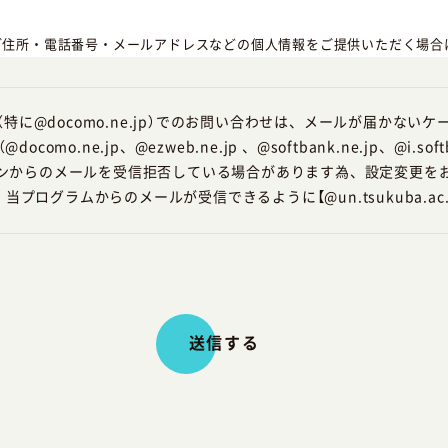
ご住所・電話番号・メールアドレスなどの個人情報をご提供いただく場合
囲内でお客様の個人情報を収集させていただきます。
得た範囲内で行ないます。また収集目的以外の利用は、当プログラムの営
特に@docomo.ne.jp）でのお問い合わせは、メールが届かない
como.ne.jp、@ezweb.ne.jp 、@softbank.ne.jp、@i.sof
ンからのメールを受信拒否している場合があります為、設定変更を
だいている場合や法令に基づき開示を請求された場合など正当な理由があ
プログラムからのメールが受信できるように【@un.tsukuba.ac
だいた利用目的を達成するために、当プログラムより業務委託先に対して
情報の厳重な管理を徹底するよう契約により義務付け、これを実施させる
漏洩・紛失・改ざんなどを防止するため、継続して情報セキュリティの確
員に対し、個人情報保護の重要性を理解し、お客様の個人情報を適切に取
て頂いた個人情報を次のいずれかに該当する場合を除き、第三者に提供・
。